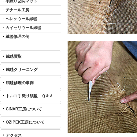
手織り玄関マット
チナール工房
ヘレケウール絨毯
カイセリウール絨毯
絨毯修理の例
絨毯買取
絨毯クリーニング
絨毯修理の事例
トルコ手織り絨毯 Ｑ＆Ａ
CINAR工房について
OZIPEK工房について
アクセス