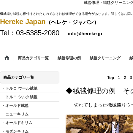
絨毯修理・絨毯クリーニン
機械織り絨毯も糊付けされたものでなければ修理ができる場合があります。詳しくはお問
Hereke Japan
（ヘレケ・ジャパン）
Tel：03-5385-2080
info@hereke.jp
商品カテゴリ一覧
絨毯修理の例
絨毯クリーニング
商品カテゴリ一覧
Top
1
2
3
トルコ ウール絨毯
◆絨毯修理の例 その
トルコ シルク絨毯
切れてしまった機械織りウ
オールド絨毯
ニューキリム
オールドキリム
モダンキリム