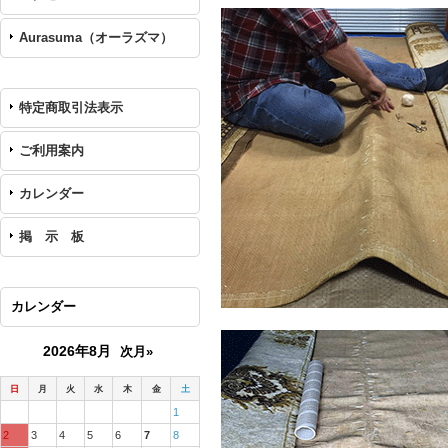
Aurasuma（オーラズマ）
特定商取引法表示
ご利用案内
カレンダー
掲 示 板
カレンダー
2026年8月
次月»
日
月
火
水
木
金
土
1
2
3
4
5
6
7
8