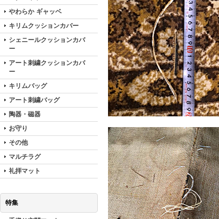
やわらか ギャッベ
キリムクッションカバー
シェニールクッションカバ
ー
アート刺繍クッションカバ
ー
キリムバッグ
アート刺繍バッグ
陶器・磁器
お守り
その他
マルチラグ
礼拝マット
特集