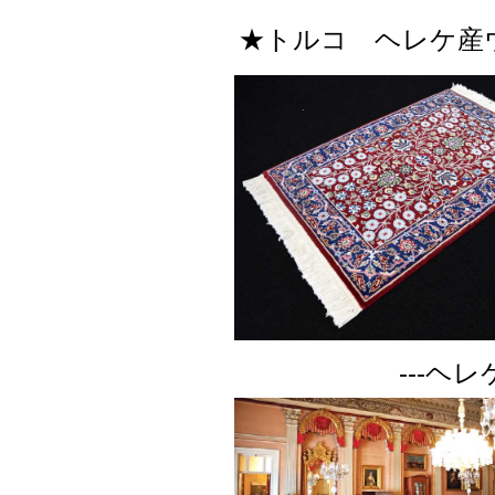
★トルコ ヘレケ産ウ
---ヘレ