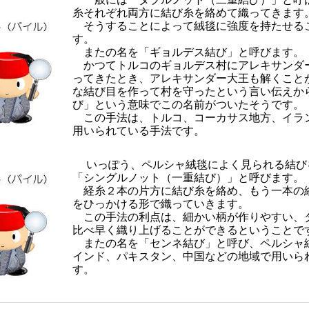
糸それぞれ両方に結び糸を絡めて織ってきます
そうすることによって絨毯に強度を持たせる
す。
またの名を「ギョルデス結び」と呼びます。
かつてトルコのギョルデス村にアレキサンダ
ってきたとき、アレキサンダー大王も解くこと
な結び目を作って村を守ったという言い伝えか
び」という意味でこの名前がついたそうです。
この手法は、トルコ、コーカサス地方、イラ
用いられている手法です。
いっぽう、ペルシャ絨毯によく見られる結び
「シングルノット（一重結び）」と呼びます。
経糸２本の片方に結び糸を絡め、もう一本の
をひっかける形で織っていきます。
この手法の利点は、細かい柄が作りやすい、
比べ早く織り上げることができるということで
またの名を「センネ結び」と呼び、ペルシャ
インド、パキスタン、中国などの地域で用いら
す。