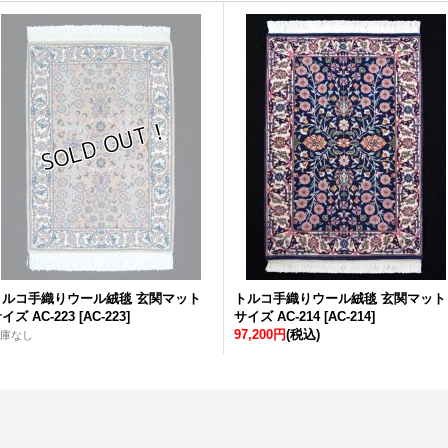
トルコ手織りウール絨毯 玄関マット
トルコ手織りウール絨毯 玄関マット
イズ AC-223
[
AC-223
]
サイズ AC-214
[
AC-214
]
97,200円
(税込)
庫なし