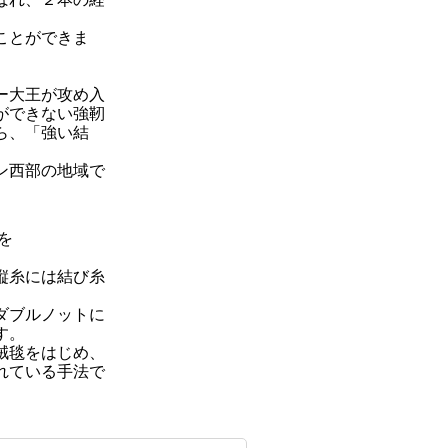
。
ことができま
ー大王が攻め入
ができない強靭
ら、「強い結
ン西部の地域で
を
縦糸には結び糸
ダブルノットに
す。
絨毯をはじめ、
れている手法で