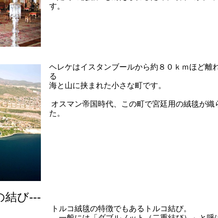
す。
ヘレケはイスタンブールから約８０ｋｍほど離
る
海と山に挟まれた小さな町です。
オスマン帝国時代、この町で宮廷用の絨毯が織
た。
の結び---
トルコ絨毯の特徴でもあるトルコ結び。
一般には「ダブルノット（二重結び）」と呼