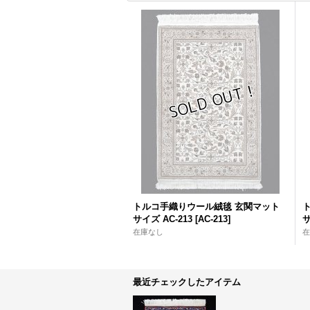
トルコ手織りウール絨毯 玄関マット
サイズ AC-213
[
AC-213
]
サ
在庫なし
在
最近チェックしたアイテム