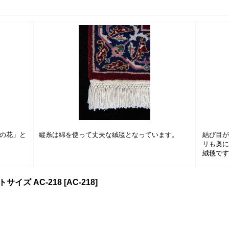
の花」と
縦糸は綿を使って丈夫な絨毯となっています。
結び目
リも奥
絨毯で
イズ AC-218
[
AC-218
]