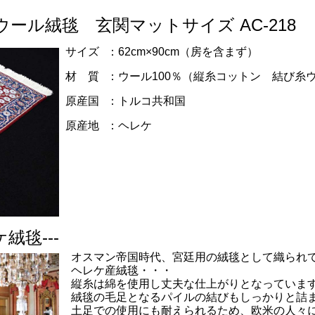
ール絨毯 玄関マットサイズ AC-218
サイズ
：62cm×90cm（房を含まず）
材 質
：ウール100％（縦糸コットン 結び糸
原産国
：トルコ共和国
原産地
：ヘレケ
ケ絨毯---
オスマン帝国時代、宮廷用の絨毯として織られ
ヘレケ産絨毯・・・
縦糸は綿を使用し丈夫な仕上がりとなっていま
絨毯の毛足となるパイルの結びもしっかりと詰
土足での使用にも耐えられるため、欧米の人々