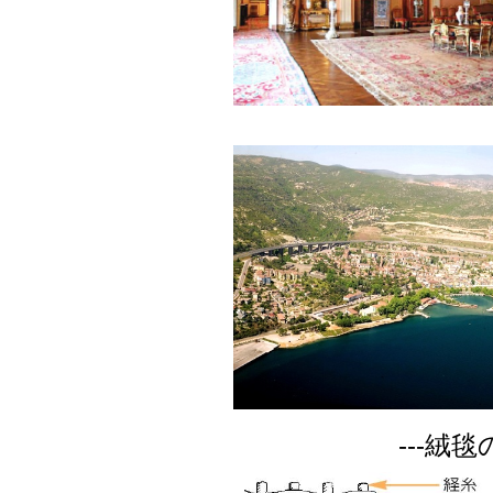
---絨毯