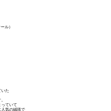
ウール）
ていた
す。
まっていて
に人気の絨毯で