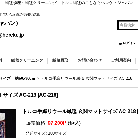
絨毯修理・絨毯クリーニング・トルコ絨毯のことならヘレケ・ジャパン
れていた伝統の手織り絨毯
ャパン）
@hereke.jp
ログイン
例
絨毯クリーニング
絨毯買取
お問い合わせ
ご利用案内
イズ 約60x90cm
>
トルコ手織りウール絨毯 玄関マットサイズ AC-218
イズ AC-218
[
AC-218
]
トルコ手織りウール絨毯 玄関マットサイズ AC-218
販売価格
:
97,200円
(税込)
発送サイズ
:
100サイズ