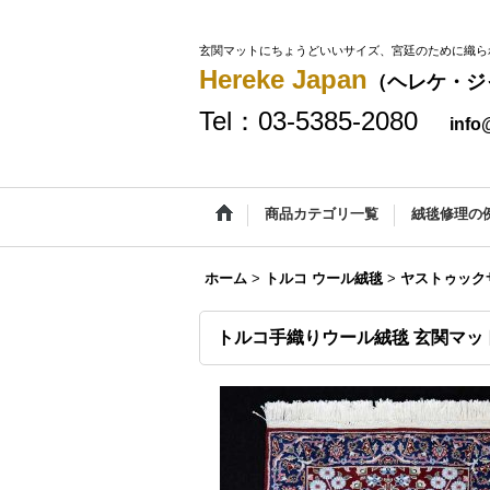
玄関マットにちょうどいいサイズ、宮廷のために織ら
Hereke Japan
（ヘレケ・ジ
Tel：03-5385-2080
info
商品カテゴリ一覧
絨毯修理の
ホーム
>
トルコ ウール絨毯
>
ヤストゥックサ
トルコ手織りウール絨毯 玄関マットサ