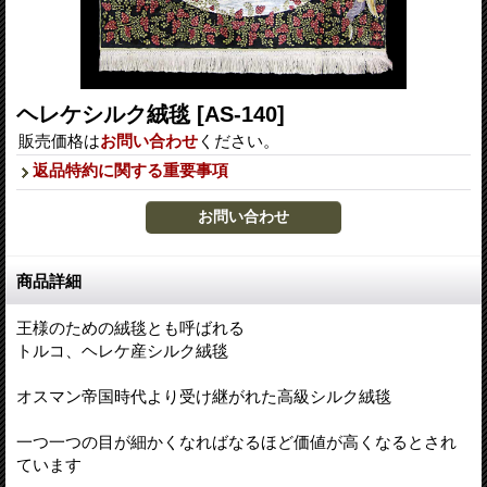
ヘレケシルク絨毯
[AS-140]
販売価格は
お問い合わせ
ください。
返品特約に関する重要事項
商品詳細
王様のための絨毯とも呼ばれる
トルコ、ヘレケ産シルク絨毯
オスマン帝国時代より受け継がれた高級シルク絨毯
一つ一つの目が細かくなればなるほど価値が高くなるとされ
ています