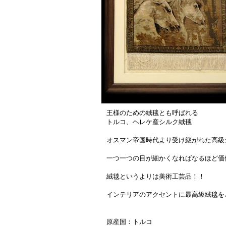
王様のための絨毯とも呼ばれる
トルコ、ヘレケ産シルク絨毯
オスマン帝国時代より受け継がれた高級
一つ一つの目が細かくなればなるほど価
絨毯というよりは美術工芸品！！
インテリアのアクセントに最高級絨毯を
原産国：トルコ