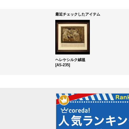
最近チェックしたアイテム
ヘレケシルク絨毯
[
AS-235
]