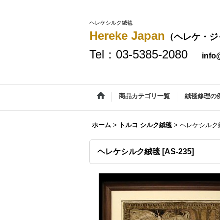
ヘレケシルク絨毯
Hereke Japan
（ヘレケ・ジ
Tel：03-5385-2080
info
商品カテゴリ一覧
絨毯修理の
ホーム
>
トルコ シルク絨毯
>
ヘレケシルク
ヘレケシルク絨毯
[
AS-235
]