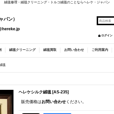
絨毯修理・絨毯クリーニング・トルコ絨毯のことならヘレケ・ジャパン
ャパン）
@hereke.jp
ログイン
例
絨毯クリーニング
絨毯買取
お問い合わせ
ご利用案内
絨毯
ヘレケシルク絨毯
[
AS-235
]
販売価格は
お問い合わせ
ください。