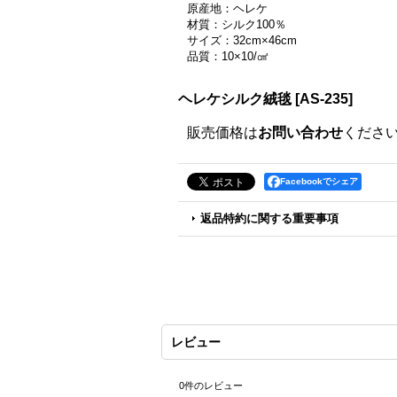
原産地：ヘレケ
材質：シルク100％
サイズ：32cm×46cm
品質：10×10/㎠
ヘレケシルク絨毯
[
AS-235
]
販売価格は
お問い合わせ
くださ
Facebookでシェア
返品特約に関する重要事項
レビュー
0
件のレビュー