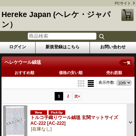
PCサイト
Hereke Japan (ヘレケ・ジャパ
ン）
ログイン
新規登録はこちら
お問い合わせ
ヘレケウール絨毯
一覧
おすすめ順
価格の安い順
売れ筋順
表示件数
:
1
2
次
»
トルコ手織りウール絨毯 玄関マットサイズ
AC-222
[AC-222]
[在庫なし]